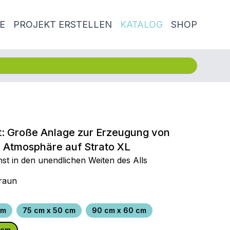
E
PROJEKT ERSTELLEN
KATALOG
SHOP
: Große Anlage zur Erzeugung von
r Atmosphäre auf Strato XL
st in den unendlichen Weiten des Alls
raun
cm
75 cm x 50 cm
90 cm x 60 cm
 cm