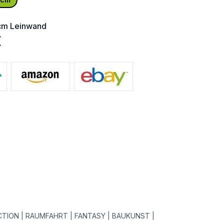
cm
Leinwand
€
FICTION | RAUMFAHRT | FANTASY | BAUKUNST |