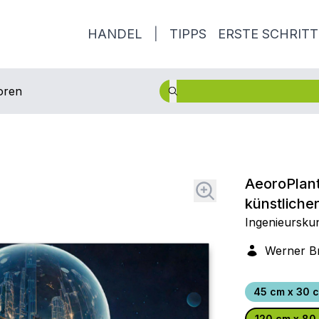
HANDEL
|
TIPPS
ERSTE SCHRITT
oren
AeoroPlant
künstliche
Ingenieurskun
Werner B
45 cm x 30 
120 cm x 80