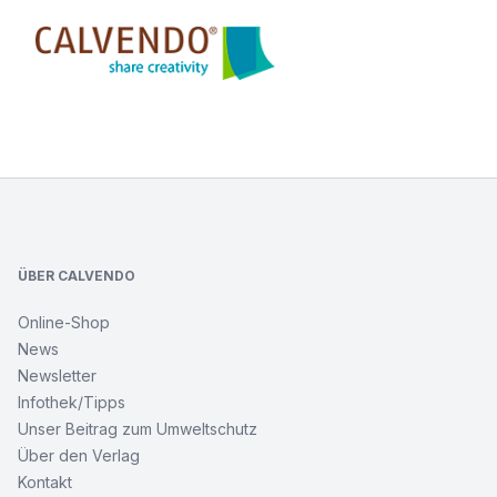
Calvendo
NEW
YORK
Footer
CITY
Brooklyn
Bridge
Monochrom
ÜBER CALVENDO
NEW
Online-Shop
YORK
News
CITY
Brooklyn
Newsletter
Bridge
Infothek/Tipps
Monochrom
Unser Beitrag zum Umweltschutz
Über den Verlag
Würzburg
Kontakt
Idylle