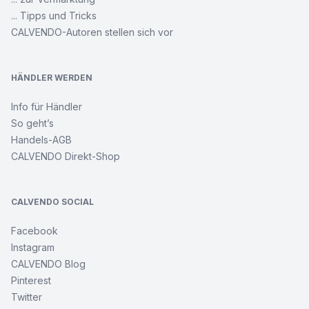
Nordische
Fantasiemotive
... Tipps und Tricks
CALVENDO-Autoren stellen sich vor
Leverkusen
und
seine
HÄNDLER WERDEN
Stadtteile
Info für Händler
So geht’s
Besuch
im
Handels-AGB
Katzenkörbchen
CALVENDO Direkt-Shop
Cowboy
Erotik
CALVENDO SOCIAL
-
Männerportraits
Facebook
Instagram
CALVENDO Blog
Wo
das
Pinterest
Herz
Twitter
nach
Hause