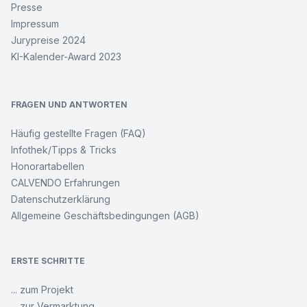
Presse
am
Main
Impressum
Jurypreise 2024
KI-Kalender-Award 2023
Burgstadt
Eppstein
FRAGEN UND ANTWORTEN
Edle
Möpse
Häufig gestellte Fragen (FAQ)
Infothek/Tipps & Tricks
Rockerglück
Honorartabellen
CALVENDO Erfahrungen
Datenschutzerklärung
ONLYNUDE.ART
–
Allgemeine Geschäftsbedingungen (AGB)
Farben
mit
Katy
ERSTE SCHRITTE
Wikinger
... zum Projekt
-
... zur Vermarktung