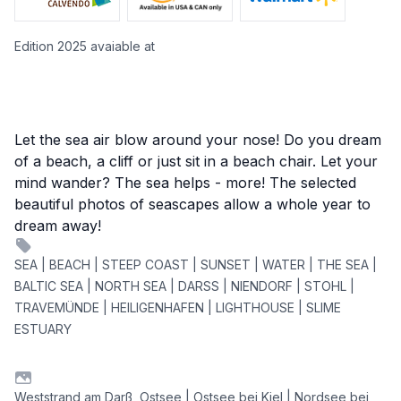
Edition 2025 avaiable at
Let the sea air blow around your nose! Do you dream
of a beach, a cliff or just sit in a beach chair. Let your
mind wander? The sea helps - more! The selected
beautiful photos of seascapes allow a whole year to
dream away!
SEA | BEACH | STEEP COAST | SUNSET | WATER | THE SEA |
BALTIC SEA | NORTH SEA | DARSS | NIENDORF | STOHL |
TRAVEMÜNDE | HEILIGENHAFEN | LIGHTHOUSE | SLIME
ESTUARY
Weststrand am Darß, Ostsee | Ostsee bei Kiel | Nordsee bei