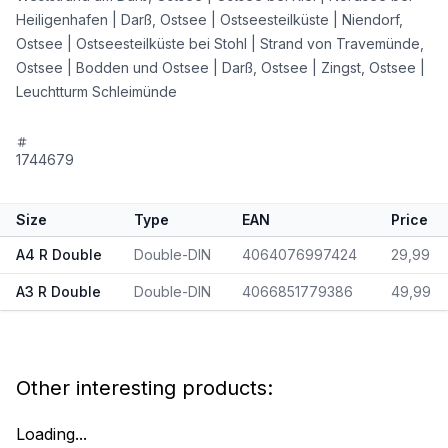
Heiligenhafen | Darß, Ostsee | Ostseesteilküste | Niendorf,
Ostsee | Ostseesteilküste bei Stohl | Strand von Travemünde,
Ostsee | Bodden und Ostsee | Darß, Ostsee | Zingst, Ostsee |
Leuchtturm Schleimünde
1744679
Size
Type
EAN
Price
A4 R Double
Double-DIN
4064076997424
29,99
A3 R Double
Double-DIN
4066851779386
49,99
Other interesting products:
Loading...