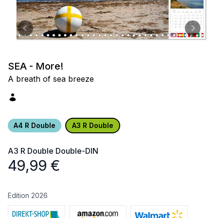
SEA - More!
A breath of sea breeze
A4 R Double
A3 R Double
A3 R Double
Double-DIN
49,99
€
Edition 2026