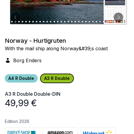
Norway - Hurtigruten
With the mail ship along Norway&#39;s coast
Borg Enders
A4 R Double
A3 R Double
A3 R Double
Double-DIN
49,99
€
Edition 2026