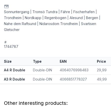
Sonnuntergang | Tromsö Tundra | Fähre | Fischerhafen |
Trondheim | Nordkapp | Regenbogen | Alesund | Bergen |
Nahe dem Raftsund | Nidarosdom Trondheim | Svartisen
Gletscher
1744787
Size
Type
EAN
Price
A4 R Double
Double-DIN
4064076998483
29,99
A3 R Double
Double-DIN
4066851778327
49,99
Other interesting products: