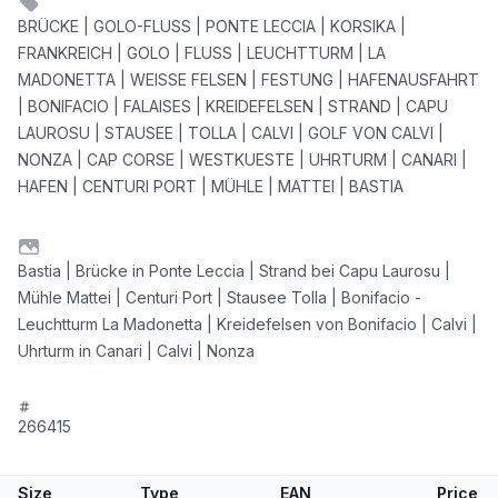
BRÜCKE | GOLO-FLUSS | PONTE LECCIA | KORSIKA |
FRANKREICH | GOLO | FLUSS | LEUCHTTURM | LA
MADONETTA | WEISSE FELSEN | FESTUNG | HAFENAUSFAHRT
| BONIFACIO | FALAISES | KREIDEFELSEN | STRAND | CAPU
LAUROSU | STAUSEE | TOLLA | CALVI | GOLF VON CALVI |
NONZA | CAP CORSE | WESTKUESTE | UHRTURM | CANARI |
HAFEN | CENTURI PORT | MÜHLE | MATTEI | BASTIA
Bastia | Brücke in Ponte Leccia | Strand bei Capu Laurosu |
Mühle Mattei | Centuri Port | Stausee Tolla | Bonifacio -
Leuchtturm La Madonetta | Kreidefelsen von Bonifacio | Calvi |
Uhrturm in Canari | Calvi | Nonza
266415
Size
Type
EAN
Price