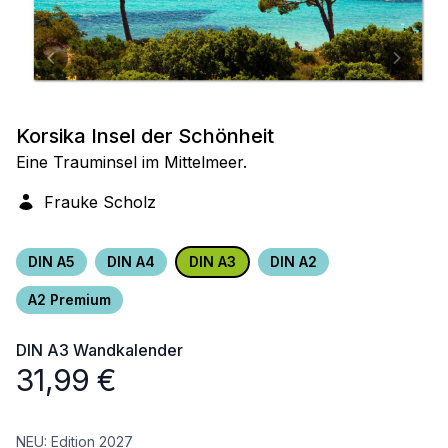
Korsika Insel der Schönheit
Eine Trauminsel im Mittelmeer.
Frauke Scholz
DIN A5
DIN A4
DIN A3
DIN A2
A2 Premium
DIN A3
Wandkalender
31,99
€
NEU: Edition 2027